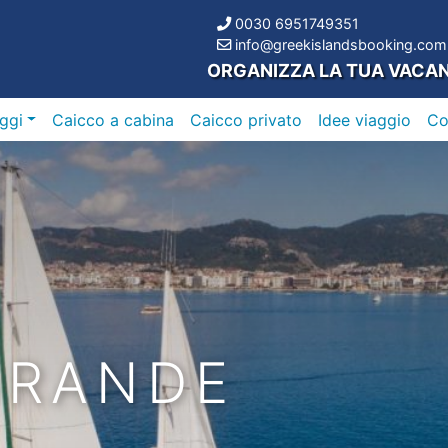
0030 6951749351
info@greekislandsbooking.com
ORGANIZZA LA TUA VACA
ggi
Caicco a cabina
Caicco privato
Idee viaggio
C
GRANDE