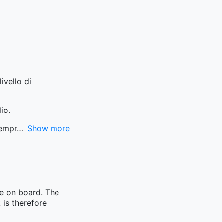
ivello di
io.
sempr
Show more
me on board. The
 is therefore