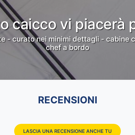
o caicco vi piacerà 
e - curato nei minimi dettagli - cabine
chef a bordo
RECENSIONI
LASCIA UNA RECENSIONE ANCHE TU