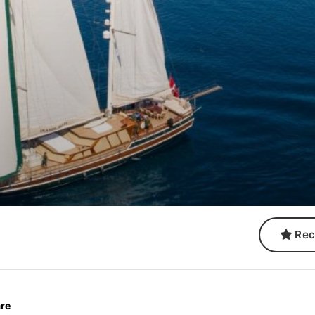
Rec
re