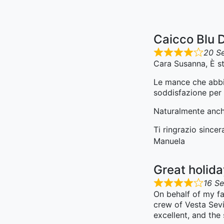
Caicco Blu 
20 S
Cara Susanna, È st
Le mance che abbia
soddisfazione per i
Naturalmente anche
Ti ringrazio since
Manuela
Great holid
16 S
On behalf of my fa
crew of Vesta Sevi
excellent, and the