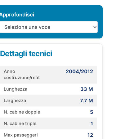
Approfondisci
Dettagli tecnici
2004/2012
Anno
costruzione/refit
33 M
Lunghezza
7.7 M
Larghezza
5
N. cabine doppie
1
N. cabine triple
12
Max passeggeri