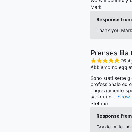
We will definitely
Mark
Response from 
Thank you Mark 
Prenses lila
26 A
Abbiamo noleggiato
Sono stati sette g
professionale ed e
ringraziamento spe
saporiti c
Show 
Stefano
Response from 
Grazie mille, un