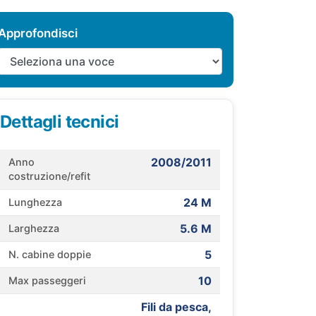
Approfondisci
Dettagli tecnici
2008/2011
Anno
costruzione/refit
24 M
Lunghezza
5.6 M
Larghezza
5
N. cabine doppie
10
Max passeggeri
Fili da pesca,