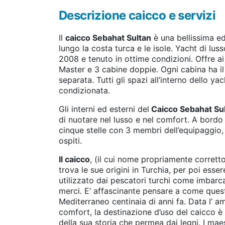
Descrizione caicco e servizi
Il
caicco Sebahat Sultan
è una bellissima ed
lungo la costa turca e le isole. Yacht di lus
2008 e tenuto in ottime condizioni. Offre ai
Master e 3 cabine doppie. Ogni cabina ha i
separata. Tutti gli spazi all’interno dello yac
condizionata.
Gli interni ed esterni del
Caicco Sebahat Su
di nuotare nel lusso e nel comfort. A bordo l
cinque stelle con 3 membri dell’equipaggio, 
ospiti.
Il caicco
, (il cui nome propriamente corrett
trova le sue origini in Turchia, per poi esser
utilizzato dai pescatori turchi come imbarca
merci. E’ affascinante pensare a come ques
Mediterraneo centinaia di anni fa. Data l’ am
comfort, la destinazione d’uso del caicco è 
della sua storia che permea dai legni. I maes