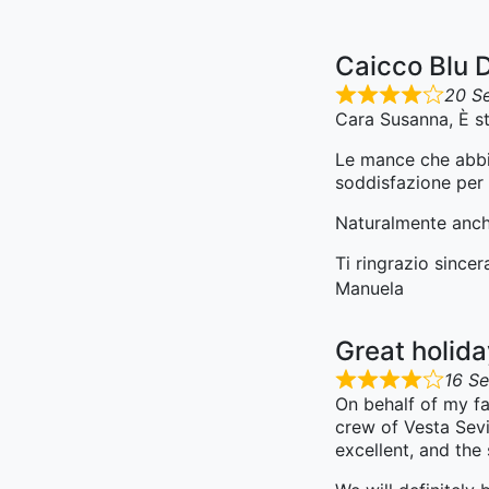
Caicco Blu 
20 S
Cara Susanna, È st
Le mance che abbia
soddisfazione per i
Naturalmente anche
Ti ringrazio since
Manuela
Great holid
16 S
On behalf of my fa
crew of Vesta Sevi
excellent, and the