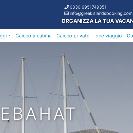
0030 6951749351
info@greekislandsbooking.com
ORGANIZZA LA TUA VACA
ggi
Caicco a cabina
Caicco privato
Idee viaggio
C
SEBAHAT