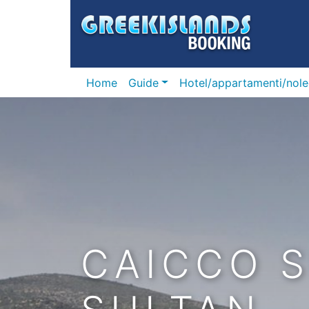
Home
Guide
Hotel/appartamenti/nole
CAICCO 