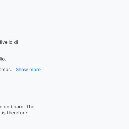
ivello di
io.
sempr
Show more
me on board. The
 is therefore