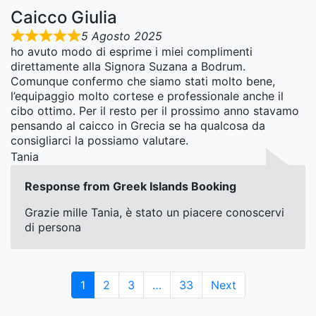
Caicco Giulia
5 Agosto 2025
ho avuto modo di esprime i miei complimenti
direttamente alla Signora Suzana a Bodrum.
Comunque confermo che siamo stati molto bene,
l’equipaggio molto cortese e professionale anche il
cibo ottimo. Per il resto per il prossimo anno stavamo
pensando al caicco in Grecia se ha qualcosa da
consigliarci la possiamo valutare.
Tania
Response from Greek Islands Booking
Grazie mille Tania, è stato un piacere conoscervi
di persona
Page
Page
Page
Page
1
2
3
…
33
Next