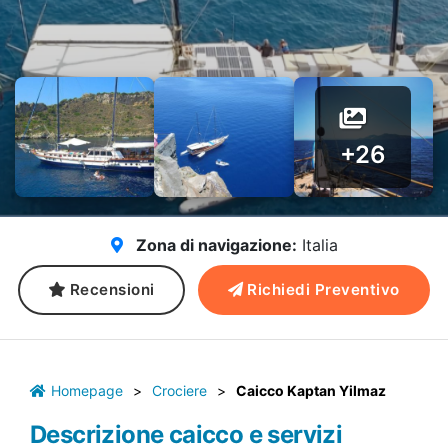
+26
Zona di navigazione:
Italia
Recensioni
Richiedi Preventivo
Homepage
>
Crociere
>
Caicco Kaptan Yilmaz
Descrizione caicco e servizi