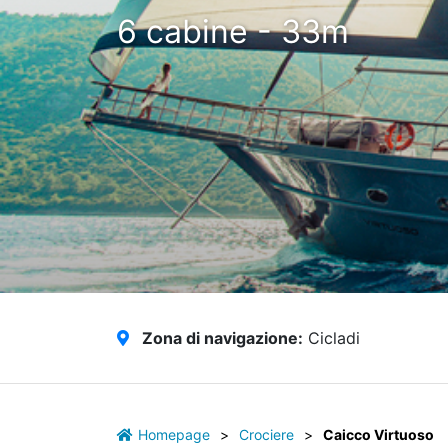
6 cabine - 33m
Zona di navigazione:
Cicladi
Homepage
>
Crociere
>
Caicco Virtuoso