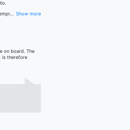
io.
sempr
Show more
me on board. The
 is therefore