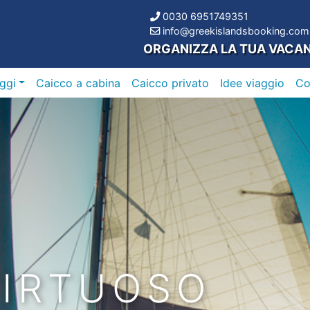
0030 6951749351
info@greekislandsbooking.com
ORGANIZZA LA TUA VACA
ggi
Caicco a cabina
Caicco privato
Idee viaggio
C
VIRTUOSO