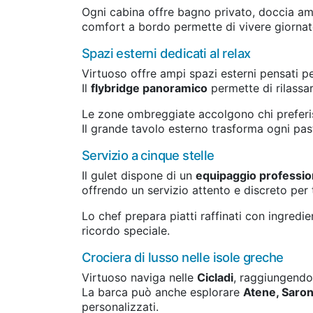
Ogni cabina offre bagno privato, doccia ampia
comfort a bordo permette di vivere giornate
Spazi esterni dedicati al relax
Virtuoso offre ampi spazi esterni pensati per
Il
flybridge panoramico
permette di rilassar
Le zone ombreggiate accolgono chi preferis
Il grande tavolo esterno trasforma ogni pa
Servizio a cinque stelle
Il gulet dispone di un
equipaggio professio
offrendo un servizio attento e discreto per t
Lo chef prepara piatti raffinati con ingredie
ricordo speciale.
Crociera di lusso nelle isole greche
Virtuoso naviga nelle
Cicladi
, raggiungendo
La barca può anche esplorare
Atene, Saro
personalizzati.