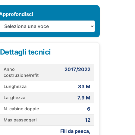
Approfondisci
Dettagli tecnici
2017/2022
Anno
costruzione/refit
33 M
Lunghezza
7.9 M
Larghezza
6
N. cabine doppie
12
Max passeggeri
Fili da pesca,