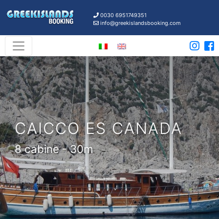
0030 6951749351
info@greekislandsbooking.com
CAICCO ES CANADA
8 cabine - 30m