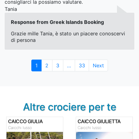
consigliarci la possiamo valutare.
Tania
Response from Greek Islands Booking
Grazie mille Tania, è stato un piacere conoscervi
di persona
Page
Page
Page
Page
1
2
3
…
33
Next
Altre crociere per te
CAICCO GIULIA
CAICCO GIULIETTA
Caicchi lusso
Caicchi lusso