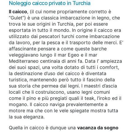
Noleggio caicco privato in Turchia
Il caicco
, (il cui nome propriamente corretto è
“Gulet”) è una classica imbarcazione in legno, che
trova le sue origini in Turchia, per poi essere
esportata in tutto il mondo. In origine il caicco era
utilizzato dai pescatori turchi come imbarcazione
da lavoro, per la pesca e il trasporto delle merci. E’
affascinante pensare a come queste barche
veleggiavano lungo il mar Egeo e il mar
Mediterraneo centinaia di anni fa. Data l’ ampiezza
dei suoi spazi, una volta dotato di tutti i comfort,
la destinazione d’uso del caicco è diventata
turistica, mantenendo però tutto il fascino della
sua storia che permea dai legni. I maestri d’ascia
locali che li costruiscono, usano legni comuni
come il pino e più pregiati quali il teak, l’iroko ed il
mogano. Il caicco naviga prevalentemente a
motore ma che con le vele spiegate mostra tutta
la sua eleganza.
Quella in caicco è dunque una
vacanza da sogno