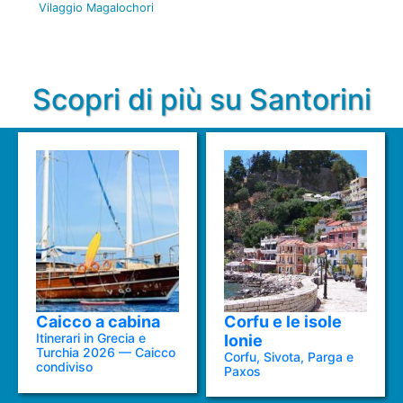
Vilaggio Magalochori
Scopri di più su Santorini
Caicco a cabina
Corfu e le isole
Itinerari in Grecia e
Ionie
Turchia 2026 — Caicco
Corfu, Sivota, Parga e
condiviso
Paxos