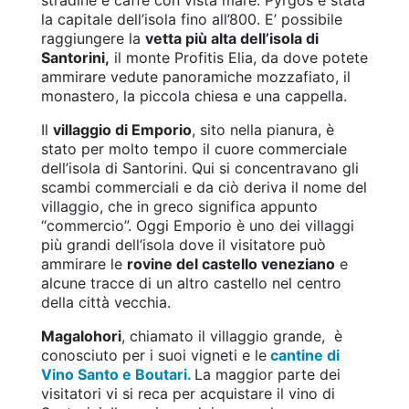
stradine e caffè con vista mare. Pyrgos è stata
la capitale dell’isola fino all’800. E’ possibile
raggiungere la
vetta più alta dell’isola di
Santorini,
il monte Profitis Elia, da dove potete
ammirare vedute panoramiche mozzafiato, il
monastero, la piccola chiesa e una cappella.
Il
villaggio di Emporio
, sito nella pianura, è
stato per molto tempo il cuore commerciale
dell’isola di Santorini. Qui si concentravano gli
scambi commerciali e da ciò deriva il nome del
villaggio, che in greco significa appunto
“commercio”. Oggi Emporio è uno dei villaggi
più grandi dell’isola dove il visitatore può
ammirare le
rovine del castello veneziano
e
alcune tracce di un altro castello nel centro
della città vecchia.
Magalohori
, chiamato il villaggio grande, è
conosciuto per i suoi vigneti e le
cantine di
Vino Santo e Boutari.
La maggior parte dei
visitatori vi si reca per acquistare il vino di