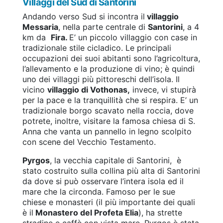
Villaggi del Sud di Santorini
Andando verso Sud si incontra il
villaggio
Messaria
, nella parte centrale di
Santorini
, a 4
km da
Fira.
E’ un piccolo villaggio con case in
tradizionale stile cicladico. Le principali
occupazioni dei suoi abitanti sono l’agricoltura,
l’allevamento e la produzione di vino; è quindi
uno dei villaggi più pittoreschi dell’isola. Il
vicino
villaggio di Vothonas,
invece, vi stupirà
per la pace e la tranquillità che si respira. E’ un
tradizionale borgo scavato nella roccia, dove
potrete, inoltre, visitare la famosa chiesa di S.
Anna che vanta un pannello in legno scolpito
con scene del Vecchio Testamento.
Pyrgos
, la vecchia capitale di Santorini, è
stato costruito sulla collina più alta di Santorini
da dove si può osservare l’intera isola ed il
mare che la circonda. Famoso per le sue
chiese e monasteri (il più importante dei quali
è il
Monastero del Profeta Elia
), ha strette