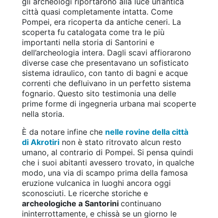
gli archeologi riportarono alla luce un’antica
città quasi completamente intatta. Come
Pompei, era ricoperta da antiche ceneri. La
scoperta fu catalogata come tra le più
importanti nella storia di Santorini e
dell’archeologia intera. Dagli scavi affiorarono
diverse case che presentavano un sofisticato
sistema idraulico, con tanto di bagni e acque
correnti che defluivano in un perfetto sistema
fognario. Questo sito testimonia una delle
prime forme di ingegneria urbana mai scoperte
nella storia.
È da notare infine che
nelle rovine della città
di Akrotiri
non è stato ritrovato alcun resto
umano, al contrario di Pompei. Si pensa quindi
che i suoi abitanti avessero trovato, in qualche
modo, una via di scampo prima della famosa
eruzione vulcanica in luoghi ancora oggi
sconosciuti. Le ricerche storiche e
archeologiche a Santorini
continuano
ininterrottamente, e chissà se un giorno le