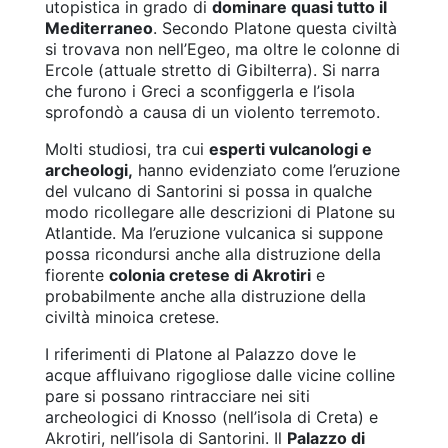
utopistica in grado di
dominare quasi tutto il
Mediterraneo
. Secondo Platone questa civiltà
si trovava non nell’Egeo, ma oltre le colonne di
Ercole (attuale stretto di Gibilterra). Si narra
che furono i Greci a sconfiggerla e l’isola
sprofondò a causa di un violento terremoto.
Molti studiosi, tra cui
esperti vulcanologi e
archeologi,
hanno evidenziato come l’eruzione
del vulcano di Santorini si possa in qualche
modo ricollegare alle descrizioni di Platone su
Atlantide. Ma l’eruzione vulcanica si suppone
possa ricondursi anche alla distruzione della
fiorente
colonia cretese di Akrotiri
e
probabilmente anche alla distruzione della
civiltà minoica cretese.
I riferimenti di Platone al Palazzo dove le
acque affluivano rigogliose dalle vicine colline
pare si possano rintracciare nei siti
archeologici di Knosso (nell’isola di Creta) e
Akrotiri, nell’isola di Santorini. Il
Palazzo di