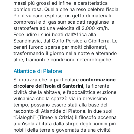
massi più grossi ed infine la caratteristica
pomice rosa. Quella che ha reso celebre l’isola.
Poi il vulcano esplose: un getto di materiali
compressi e di gas surriscaldati raggiunse la
stratosfera ad una velocità di 2.000 km/h.
Fece udire i suoi boati dall’Africa alla
Scandinavia, dal Golfo Persico a Gibilterra. Le
ceneri furono sparse per molti chilometri,
trasformando il giorno nella notte e alterando
albe, tramonti e condizioni meteorologiche.
Atlantide di Platone
Si ipotizza che la particolare
conformazione
circolare dell’isola di Santorini,
la fiorente
civiltà che la abitava, e l’apocalittica eruzione
vulcanica che la spazzò via in brevissimo
tempo, possano essere stati alla base del
racconto di Atlantide di Platone. In due suoi
“Dialoghi” (Timeo e Crizia) il filosofo accenna
a un’isola abitata dalla stirpe degli uomini più
nobili della terra e governata da una civiltà