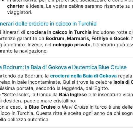
charter
è ideale. Le vostre cabine saranno riservate su 
viaggiatori.
inerari delle crociere in caicco in Turchia
i itinerari di
crociera in caicco in Turchia
includono rotte c
artenze garantite da
Bodrum, Marmaris, Fethiye e Gocek
.
già definito. Invece, nel
noleggio privato
, l’itinerario può 
rante la navigazione.
a Bodrum: la Baia di Gokova e l’autentica Blue Cruise
artendo da Bodrum, la
crociera nella Baia di Gokova
regala 
relax in baie incontaminate. Qui si trova la celebre
Isola di
nissima portata, secondo la leggenda, dall’Egitto.
 “Sette Isole”, la tranquilla
Baia Inglese
e le insenature vici
i desidera pace e mare cristallino.
on a caso, la
Blue Cruise
o
Mavi Cruise
in turco è una delle
icco in Turchia. Questa ritta è scelta ogni anno da chi sogn
lla bellezza autentica.