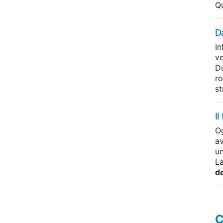
Qu
D
In
ve
Du
r
st
I
O
av
un
La
de
C