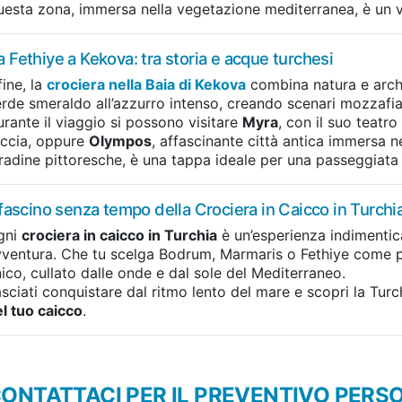
esta zona, immersa nella vegetazione mediterranea, è un v
a Fethiye a Kekova: tra storia e acque turchesi
fine, la
crociera nella Baia di Kekova
combina natura e arch
rde smeraldo all’azzurro intenso, creando scenari mozzafia
rante il viaggio si possono visitare
Myra
, con il suo teatr
occia, oppure
Olympos
, affascinante città antica immersa 
radine pittoresche, è una tappa ideale per una passeggiata 
l fascino senza tempo della Crociera in Caicco in Turchi
gni
crociera in caicco in Turchia
è un’esperienza indimentica
ventura. Che tu scelga Bodrum, Marmaris o Fethiye come po
ico, cullato dalle onde e dal sole del Mediterraneo.
sciati conquistare dal ritmo lento del mare e scopri la Tur
l tuo caicco
.
ONTATTACI PER IL PREVENTIVO PERS