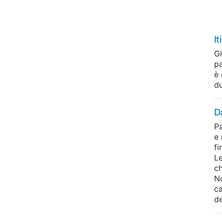
It
Gl
p
è 
du
D
P
e 
fi
Le
ch
N
ca
de