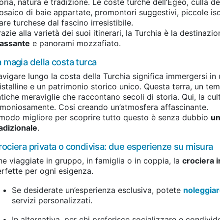
oria, natura e tradizione. Le coste turche dell’Egeo, culla de
saico di baie appartate, promontori suggestivi, piccole iso
re turchese dal fascino irresistibile.
azie alla varietà dei suoi itinerari, la Turchia è la destinaz
lassante
e panorami mozzafiato.
a magia della costa turca
vigare lungo la costa della Turchia significa immergersi in 
istalline e un patrimonio storico unico. Questa terra, un t
tiche meraviglie che raccontano secoli di storia. Qui, la c
moniosamente. Cosi creando un’atmosfera affascinante.
 modo migliore per scoprire tutto questo è senza dubbio
un
adizionale
.
rociera privata o condivisa: due esperienze su misura
e viaggiate in gruppo, in famiglia o in coppia, la
crociera i
rfette per ogni esigenza.
Se desiderate un’esperienza esclusiva, potete
noleggiar
servizi personalizzati.
In alternativa, per chi preferisce socializzare e condivi