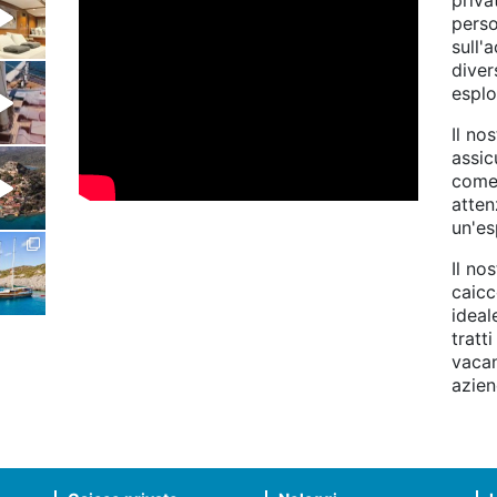
priva
perso
sull'
diver
esplo
Il no
assic
come 
atten
un'es
Il no
caicco
ideal
tratt
vaca
azien