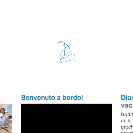
Benvenuto a bordo!
Diam
vac
Godit
della
grech