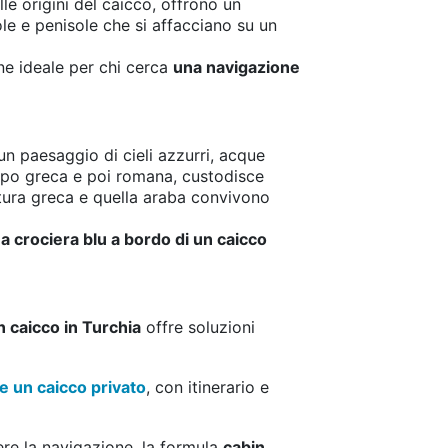
lle origini del caicco, offrono un
le e penisole che si affacciano su un
ione ideale per chi cerca
una navigazione
un paesaggio di cieli azzurri, acque
empo greca e poi romana, custodisce
ultura greca e quella araba convivono
a crociera blu a bordo di un caicco
n caicco in Turchia
offre soluzioni
e un caicco privato
, con itinerario e
dere la navigazione, la formula
cabin