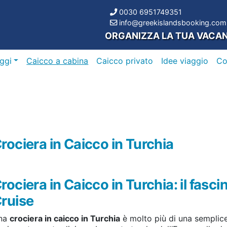
0030 6951749351
info@greekislandsbooking.com
ORGANIZZA LA TUA VACA
ggi
Caicco a cabina
Caicco privato
Idee viaggio
C
rociera in Caicco in Turchia
rociera in Caicco in Turchia: il fasci
ruise
na
crociera in caicco in Turchia
è molto più di una semplice