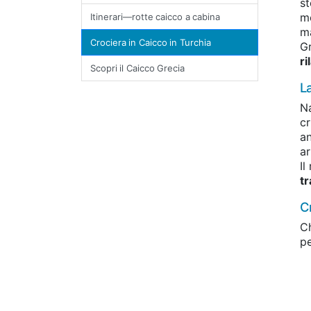
st
mo
Itinerari—rotte caicco a cabina
ma
Crociera in Caicco in Turchia
Gr
ri
Scopri il Caicco Grecia
L
Na
cr
an
ar
Il
tr
C
Ch
pe