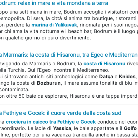
odrum: relax in mare e vita mondana a terra
po una settimana in mare, Bodrum accoglie i visitatori con
smopolita. Di sera, la città si anima tra boutique, ristoranti
on perdere la
marina di Yalikavak
, rinomata per i suoi nego
r chi ama la vita notturna e i beach bar, Bodrum è il luogo
n qualche giorno di puro divertimento.
a Marmaris: la costa di Hisaronu, tra Egeo e Mediterra
avigando da Marmaris o Bodrum, la
costa di Hisaronu
rivel
lla Turchia. Qui l’Egeo incontra il Mediterraneo.
i si trovano antichi siti archeologici come
Datça
e
Knidos
,
ngo la costa di
Bozburun
, il mare assume tonalità di blu i
contaminata.
n oltre 50 baie da esplorare, Hisaronu è una tappa imperdib
a Fethiye e Gocek: il cuore verde della costa sud
na
crociera in caicco tra Fethiye e Gocek
conduce nel cuore
raordinario. Le isole di
Yassica
, le baie appartate e il
Golfo
lme, perfette per una vacanza tranquilla anche in bassa st