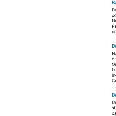
B
Do
co
N
Pe
co
D
N
de
Qu
Lu
in
Co
D
U
st
ca