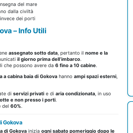
 insegna del mare
no dalla civiltà
 invece dei porti
va – Info Utili
iene
assegnato sotto data
, pertanto il
nome e la
municati
il giorno prima dell’imbarco
.
nali che possono avere da
6 fino a 10 cabine
.
a a cabina baia di Gokova
hanno
ampi spazi esterni
,
tate di
servizi privati
e di
aria condizionata
, in uso
otte e non presso i porti
.
 del
60%
.
di Gokova
ia di Gokova
inizia
ogni sabato pomeriggio dopo le