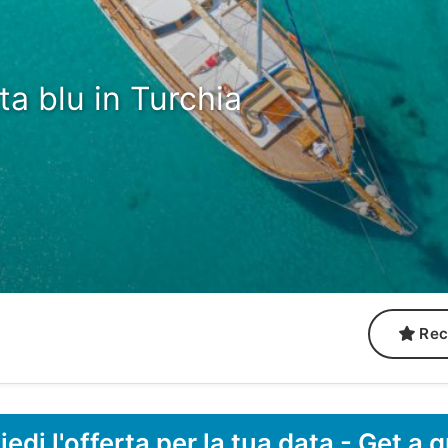
ta blu in Turchia
Rec
iedi l'offerta per la tua data - Get a 