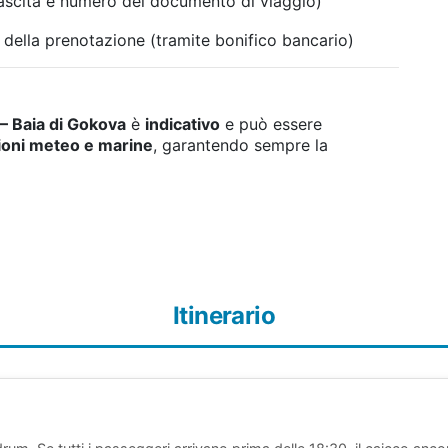
ascita e numero del documento di viaggio)
ella prenotazione (tramite bonifico bancario)
 – Baia di Gokova
è
indicativo
e può essere
ioni meteo e marine
, garantendo sempre la
Itinerario