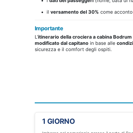
i
dati dei passeggeri
(nome, data di n
il
versamento del 30%
come acconto d
Importante
L’
itinerario della crociera a cabina Bodrum
modificato dal capitano
in base alle
condiz
sicurezza e il comfort degli ospiti.
1 GIORNO