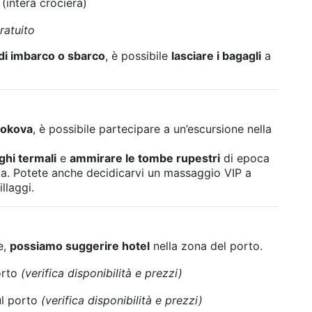
(intera crociera)
ratuito
i di imbarco o sbarco
, è possibile
lasciare i bagagli
a
 Gokova
, è possibile partecipare a un’escursione nella
ghi termali
e
ammirare le tombe rupestri
di epoca
toria. Potete anche decidicarvi un massaggio VIP a
llaggi.
e,
possiamo suggerire hotel
nella zona del porto.
orto
(verifica disponibilità e prezzi)
ul porto
(verifica disponibilità e prezzi)