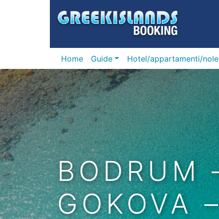
Home
Guide
Hotel/appartamenti/nole
BODRUM –
GOKOVA 