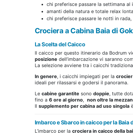
chi preferisce passare la settimana al
amanti della natura e totale relax lonta
chi preferisce passare le notti in rada,
Crociera a Cabina Baia di Goko
La Scelta del Caicco
Il caicco per questo itinerario da Bodrum v
posizione
dell’imbarcazione vi saranno co
La selezione avviene tra i caicchi tradizio
In genere
, i caicchi impiegati per la
crocier
ideali per rilassarsi e godersi il panorama.
Le
cabine garantite
sono
doppie
, tutte do
fino a
6 ore al giorno
,
non oltre la mezzan
Il
supplemento per cabina ad uso singola
è
Imbarco e Sbarco in caicco per la Baia 
L’imbarco per la
crociera in caicco della ba