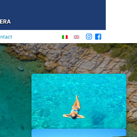
IERA
ontact