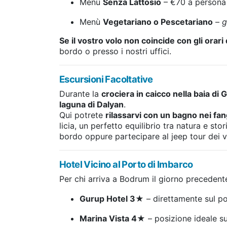
Menù
Senza Lattosio
– €70 a persona 
Menù
Vegetariano o Pescetariano
–
g
Se il vostro volo non coincide con gli orar
bordo o presso i nostri uffici.
Escursioni Facoltative
Durante la
crociera in caicco nella baia di
laguna di Dalyan
.
Qui potrete
rilassarvi con un bagno nei fan
licia, un perfetto equilibrio tra natura e s
bordo oppure partecipare al jeep tour dei vi
Hotel Vicino al Porto di Imbarco
Per chi arriva a Bodrum il giorno precedent
Gurup Hotel 3★
– direttamente sul p
Marina Vista 4★
– posizione ideale s