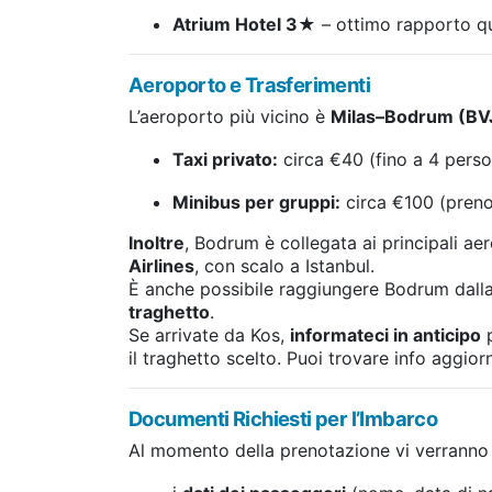
Atrium Hotel 3★
– ottimo rapporto q
Aeroporto e Trasferimenti
L’aeroporto più vicino è
Milas–Bodrum (BV
Taxi privato:
circa €40 (fino a 4 perso
Minibus per gruppi:
circa €100 (preno
Inoltre
, Bodrum è collegata ai principali aer
Airlines
, con scalo a Istanbul.
È anche possibile raggiungere Bodrum dall
traghetto
.
Se arrivate da Kos,
informateci in anticipo
p
il traghetto scelto. Puoi trovare info aggior
Documenti Richiesti per l’Imbarco
Al momento della prenotazione vi verranno r