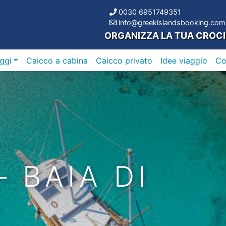
0030 6951749351
info@greekislandsbooking.com
ORGANIZZA LA TUA CROC
ggi
Caicco a cabina
Caicco privato
Idee viaggio
C
 BAIA DI
–