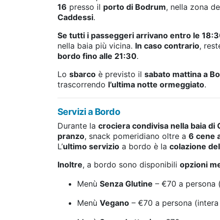
16
presso il
porto di Bodrum
, nella zona d
Caddessi
.
Se tutti i passeggeri arrivano entro le 18:
nella baia più vicina.
In caso contrario
, res
bordo fino alle 21:30
.
Lo
sbarco
è previsto il
sabato mattina a B
trascorrendo
l’ultima notte ormeggiato
.
Servizi a Bordo
Durante la
crociera condivisa nella baia di
pranzo
, snack pomeridiano oltre a
6 cene 
L’
ultimo servizio
a bordo è la
colazione de
Inoltre
, a bordo sono disponibili
opzioni me
Menù
Senza Glutine
– €70 a persona (
Menù
Vegano
– €70 a persona (intera