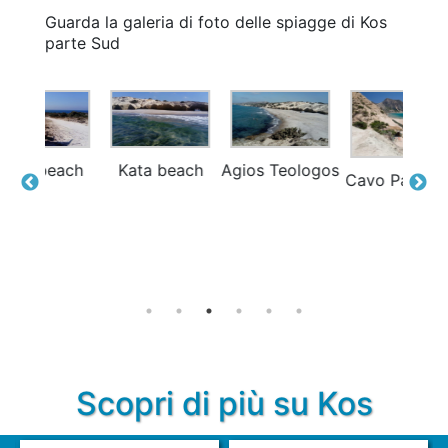
Guarda la galeria di foto delle spiagge di Kos
parte Sud
each
Agios Teologos
Cavo Paradiso
Cavo Paradiso
Scopri di più su Kos