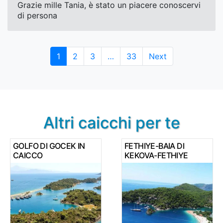
Grazie mille Tania, è stato un piacere conoscervi
di persona
Page
Page
Page
Page
1
2
3
…
33
Next
Altri caicchi per te
GOLFO DI GOCEK IN
FETHIYE-BAIA DI
CAICCO
KEKOVA-FETHIYE