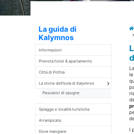
La guida di
Kalymnos
L
Informazioni
d
Prenota hotel & apartamento
La
Città di Pothia
le
qu
La storia dell’isola di Kalymnos
p
Pescatori di spugne
ri
de
pr
Spiagge e località turistiche
pe
de
Arrampicata
I 
Dove mangiare