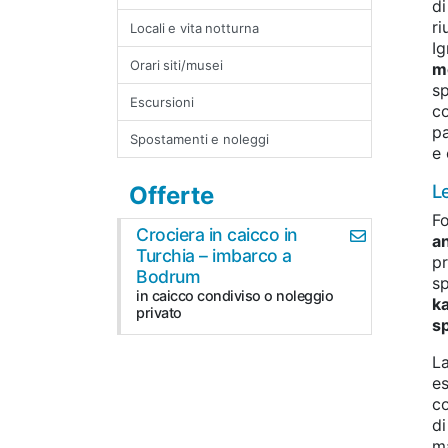
di
ri
Locali e vita notturna
Ig
Orari siti/musei
m
sp
Escursioni
co
pa
Spostamenti e noleggi
e 
L
Offerte
Fo
Crociera in caicco in
an
Turchia – imbarco a
pr
Bodrum
sp
in caicco condiviso o noleggio
k
privato
s
L
es
co
di
ma