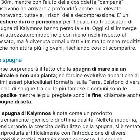
 30m, mentre con l’aiuto della cosiddetta “campana”
uscivano ad arrivare a profondità anche piu’ elevate.
noravano, tuttavia, i rischi della decompressione. E’ un
estiere duro e pericoloso
per il quale molti pescatori di
ugne di Kalymnos hanno perso la vita. Oggi ci si immerge
n attrezzature moderne e con meno rischi rispetto al
ssato, ma è divenuta ormai un’attivita’ molto meno redditiz
che non attira più i giovani, rischiando così di scomparire.
e spugne
rse sorprenderà il fatto che la
spugna di mare sia un
imale e non una pianta;
nell’ordine evolutivo appartiene ai
imi esseri pluricellulari formatisi sulla Terra. Esistono diver
ecie di spugne tra cui le più famose e comuni sono le
apadike
mentre le piu’ pregiate sono le
fine
, chiamate anch
pugne di seta
.
a
spugna di Kalymnos
è nota come un prodotto
tremamente igienico e di ottima qualità. Nell’età moderna,
nsiderando la crescita dell’utilizzo della spugna, si è tentat
 riprodurla artificialmente con l’introduzione di diversi
teriali sintetici, tuttavia senza successo. Le spugne