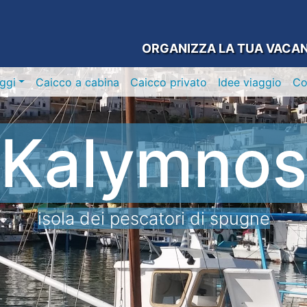
ORGANIZZA LA TUA VACA
ggi
Caicco a cabina
Caicco privato
Idee viaggio
C
Kalymnos
isola dei pescatori di spugne