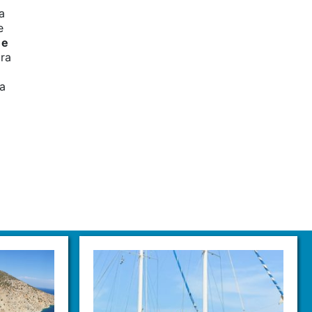
a
e
 e
ura
ta